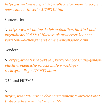
https://www.tagesspiegel.de/gesellschaft/medien/propagandatr
oder-pannen-in-serie-5170315.html
Slangwörter.
➘
https://www.t-online.de/leben/familie/schulkind-und-
jugendliche/id_90061230/diese-slangwoerter-koennen-
verraten-welcher-generation-sie-angehoeren.html
Gendern.
➘
https://www.faz.net/aktuell/karriere-hochschule/gender-
pflicht-an-deutschen-hochschulen-wacklige-
rechtsgrundlage-17805594.htm
NSA und PRISM 2.
➘
https://www.futurezone.de/entertainment/tv/article232203411
tv-beobachtet-heimlich-nutzer.html