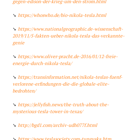
gegen-edison-der-krieg-um-den-strom.html
➘
https://whoswho.de/bio-nikola-tesla.html
➘
https://www.nationalgeographic.de-wissenschaft-
2019/11/5-fakten-ueber-nikola-tesla-das-verkannte-
genie
➘
https://www.oliver-pracht.de-2016/01/12-freie-
energie-durch-nikola-tesla/
➘
https://transinformation.net/nikola-teslas-fuenf-
verlorene-erfindungen-die-die-globale-elite-
bedrohten/
➘
https://jellyfish.news/the-truth-about-the-
mysterious-tesla-tower-in-texas/
➘
http://bgd1.com/archiv-udh077f.html
➘
https://www.teslasociety.com-tunguska.htm