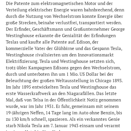
Die Patente zum elektromagnetischen Motor und der
Verteilung elektrischer Energie waren bahnbrechend, denn
durch die Nutzung von Wechselstrom konnte Energie über
große Strecken, beinahe verlustfrei, transportiert werden.
Der Erfinder, Geschäftsmann und Großunternehmer George
Westinghouse erkannte die Genialität der Erfindungen
Teslas und kaufte alle Patente auf. Edison, der
kommerzielle Vater der Glühbirne und das Gespann Tesla,
Westinghouse rivalisierten um den Innovationsmarkt
Elektrifizierung. Tesla und Westinghouse setzten sich,
trotz übler Kampagnen Edisons gegen den Wechselstrom,
durch und unterboten ihn um 1 Mio. US Dollar bei der
Beleuchtung der großen Weltausstellung in Chicago 1893.
Im Jahr 1895 entwickelten Tesla und Westinghouse das
erste Wasserkraftwerk an den Niagarafällen. Das letzte
Mal, daß von Telsa in der Öffentlichkeit Notiz genommen
wurde, war im Jahr 1931. Er fuhr, gemeinsam mit seinem
19-jährigen Neffen, 14 Tage lang im Auto ohne Benzin, bis
zu 130 km/h schnell, spazieren. Als ein verkanntes Genie
starb Nikola Tesla am 7. Januar 1943 einsam und verarmt