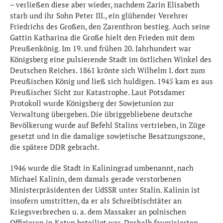
– verließen diese aber wieder, nachdem Zarin Elisabeth
starb und ihr Sohn Peter III., ein glühender Verehrer
Friedrichs des Großen, den Zarenthron bestieg. Auch seine
Gattin Katharina die Große hielt den Frieden mit dem
Preußenkönig. Im 19. und frühen 20. Jahrhundert war
Königsberg eine pulsierende Stadt im östlichen Winkel des
Deutschen Reiches. 1861 krönte sich Wilhelm I. dort zum
Preußischen König und ließ sich huldigen. 1945 kam es aus
Preußischer Sicht zur Katastrophe. Laut Potsdamer
Protokoll wurde Königsberg der Sowjetunion zur
Verwaltung übergeben. Die übriggebliebene deutsche
Bevölkerung wurde auf Befehl Stalins vertrieben, in Züge
gesetzt und in die damalige sowjetische Besatzungszone,
die spätere DDR gebracht.
1946 wurde die Stadt in Kaliningrad umbenannt, nach
Michael Kalinin, dem damals gerade verstorbenen
Ministerpräsidenten der UdSSR unter Stalin. Kalinin ist
insofern umstritten, da er als Schreibtischtäter an
Kriegsverbrechen u. a. dem Massaker an polnischen
Offizieren in Katyn beteiligt war. Deshalb favorisierten